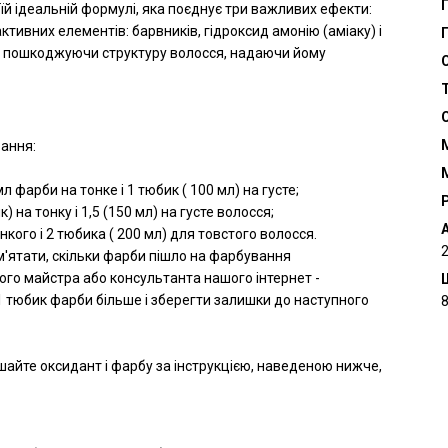
й ідеальній формулі, яка поєднує три важливих ефекти:
активних елементів: барвників, гідроксид амонію (аміаку) і
Г
е пошкоджуючи структуру волосся, надаючи йому
С
вання:
 фарби на тонке і 1 тюбик ( 100 мл) на густе;
Р
на тонку і 1,5 (150 мл) на густе волосся;
нкого і 2 тюбика ( 200 мл) для товстого волосся.
м'ятати, скільки фарби пішло на фарбування
ого майстра або консультанта нашого інтернет -
 тюбик фарби більше і зберегти залишки до наступного
шайте оксидант і фарбу за інструкцією, наведеною нижче,
ІДБІР ІНДИВІДУАЛЬНОГО ДОГЛЯ