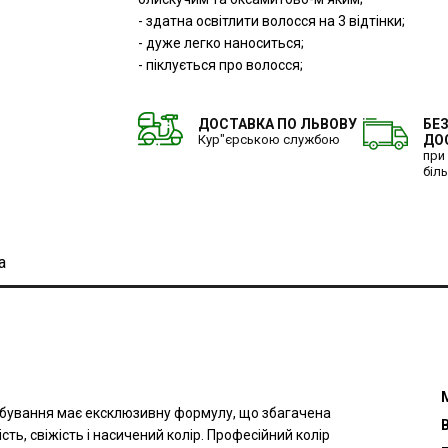
- здатна освітлити волосся на 3 відтінки;
- дуже легко наноситься;
- піклується про волосся;
ДОСТАВКА ПО ЛЬВОВУ
БЕ
Кур"єрською службою
ДО
при
біл
а
рбування має ексклюзивну формулу, що збагачена
сть, свіжість і насичений колір. Професійний колір