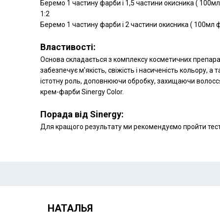
Беремо 1 частину фарби і 1,5 частини окисника ( 100
5 зап
1:2
Беремо 1 частину фарби і 2 частини окисника ( 100мл
Властивості:
Основа складається з комплексу косметичних препараті
забезпечує м'якість, свіжість і насиченість кольору, а 
істотну роль, доповнюючи обробку, захищаючи волосс
крем-фарби Sinergy Color.
Порада від Sinergy:
Для кращого результату ми рекомендуємо пройти тест і
НАТАЛЬЯ