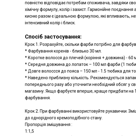
повністю відповідає потребам споживача, завдяки свої
хімічну формулу, колір і захист. Гармонійне поєднання 
кисню разом є ідеальною формулою, які впливають, н
інтенсивний колір і блиск.
Спосіб застосування:
Крок 1. Розрахуйте, скільки фарби потрібно для фарбу
* Фарбування коренів - близько 30 мл.
* Коротке волосся до плечей (коріння + довжина) - 60 мл
* Середня довжина до лопаток – 100 мл фарби (1 тюбик) 
* Довге волоссся до пояса – 150 мл - 1.5 тюбика для то
* Наведено приблизну кількість. Рекомендується запа
попереднього разу або уточнити необхідний обсяг у св
магазину. Якщо фарбуєте вперше, краще придбати на 1
фарбування.
Крок 2. При фарбуванні використовуйте рукавички. Змі
до однорідного кремоподібного стану.
П
Пропорція змішування :
1:1,5