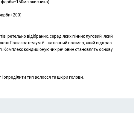
мл фарби+150мл окисника)
итань від нашого трихолога - і твоє волосся стане іде
 фарби+200)
ПРОЙТИ ТЕСТ
в, ретельно відібраних, серед яких пінник луговий, який
також Поліакватеміум-6 - катіонний полімер, який відіграє
я. Комплекс кондиціонуючих речовин становлять основу
 опреділити тип волосся та шкіри голови.