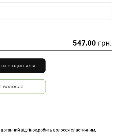
547.00
грн.
ти в один клік
п волосся
здоганний відтінок;робить волосся еластичним,