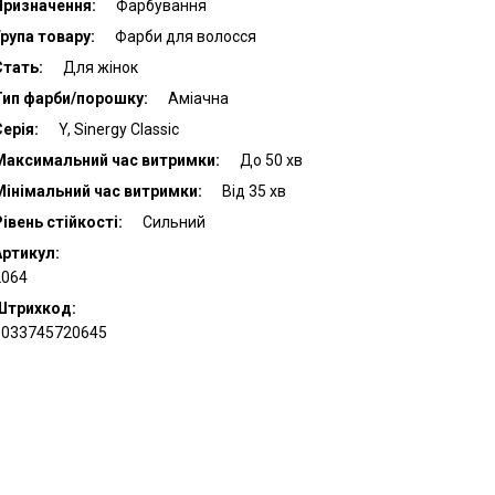
Призначення:
Фарбування
рупа товару:
Фарби для волосся
Стать:
Для жінок
Тип фарби/порошку:
Аміачна
ерія:
Y, Sinergy Classic
Максимальний час витримки:
До 50 хв
Мінімальний час витримки:
Від 35 хв
івень стійкості:
Сильний
Артикул:
2064
Штрихкод:
8033745720645
ДУ