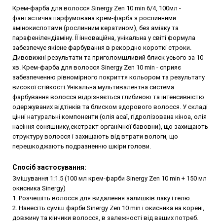
Крем-фарба для волосся Sinergy Zen 10 min 6/4, 100мл -
фантастична парфумована крем-фарба з рослинними
амінокислотами (рослинним кератином), без аміаку та
парафенілендіаміну. ЇЇ інноваційна, унікальна у світі формула
забезпечує якісне фарбування в рекордно короткі строки.
Дивовижні результати та приголомшливий блиск усього за 10
хв. Крем-фарба для волосся Sinergy Zen 10 min - сприяє
забезпеченню рівномірного покриття кольором та результату
високої стійкості.Унікальна мультивалентна система
фарбування волосся відрізняється глибиною та інтенсивністю
одержуваних відтінків та блиском здорового волосся. У складі
цінні натуральні компоненти (олія асаї, гідролізована кіноа, олія
насіння соняшнику,екстракт органічної бавовни), що захищають
структуру волосся і захищають від втрати вологи, що
перешкоджають подразненню шкіри голови.
Спосіб застосування:
Змішування 1:1.5 (100 мл крем-фарби Sinergy Zen 10 min + 150 мл
окисника Sinergy)
1. Розчешіть волосся для видалення залишків лаку і гелю.
2. Нанесіть суміш фарби Sinergy Zen 10 min і окисника на корені,
довжину та кінчики волосся, в залежності від ваших потреб.