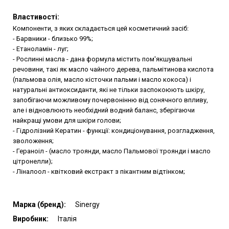
Властивості:
Компоненти, з яких складається цей косметичний засіб:
- Барвники - близько 99%;
- Етаноламін - луг;
- Рослинні масла - дана формула містить пом'якшувальні
речовини, такі як масло чайного дерева, пальмітинова кислота
(пальмова олія, масло кісточки пальми і масло кокоса) і
натуральні антиоксиданти, які не тільки заспокоюють шкіру,
запобігаючи можливому почервонінню від сонячного впливу,
але і відновлюють необхідний водний баланс, зберігаючи
найкращі умови для шкіри голови;
- Гідролізний Кератин - функції: кондиціонування, розгладження,
зволоження;
- Гераноіл - (масло троянди, масло Пальмової троянди і масло
цітронелли);
- Ліналоол - квітковий екстракт з пікантним відтінком;
Марка (бренд):
Sinergy
Виробник:
Італія