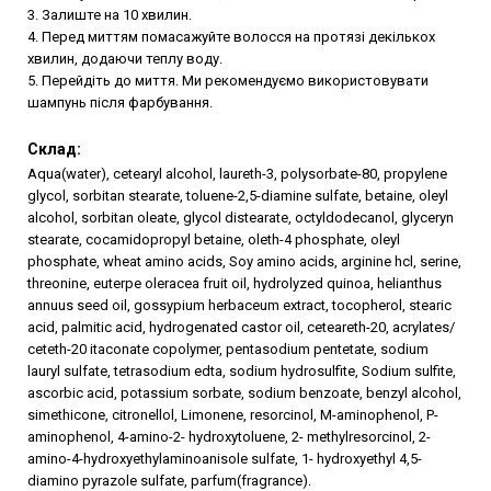
3. Залиште на 10 хвилин.
4. Перед миттям помасажуйте волосся на протязі декількох
хвилин, додаючи теплу воду.
5. Перейдіть до миття. Ми рекомендуємо використовувати
шампунь після фарбування.
ПІДБІР ІНДИВІДУАЛЬНОГО
Склад:
ДОГЛЯДУ
Aqua(water), cetearyl alcohol, laureth-3, polysorbate-80, propylene
glycol, sorbitan stearate, toluene-2,5-diamine sulfate, betaine, oleyl
5 запитань від нашого трихолога - і твоє
alcohol, sorbitan oleate, glycol distearate, octyldodecanol, glyceryn
stearate, cocamidopropyl betaine, oleth-4 phosphate, oleyl
волосся стане ідеальним
phosphate, wheat amino acids, Soy amino acids, arginine hcl, serine,
threonine, euterpe oleracea fruit oil, hydrolyzed quinoa, helianthus
annuus seed oil, gossypium herbaceum extract, tocopherol, stearic
acid, palmitic acid, hydrogenated castor oil, ceteareth-20, acrylates/
ПРОЙТИ ТЕСТ
ceteth-20 itaconate copolymer, pentasodium pentetate, sodium
lauryl sulfate, tetrasodium edta, sodium hydrosulfite, Sodium sulfite,
ascorbic acid, potassium sorbate, sodium benzoate, benzyl alcohol,
simethicone, citronellol, Limonene, resorcinol, M-aminophenol, P-
aminophenol, 4-amino-2- hydroxytoluene, 2- methylresorcinol, 2-
amino-4-hydroxyethylaminoanisole sulfate, 1- hydroxyethyl 4,5-
diamino pyrazole sulfate, parfum(fragrance).