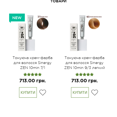
ТОВАРИ
NEW
а
Тонуюча крем-фарба
Тонуюча крем-фарба
для волосся Sinergy
для волосся Sinergy
ZEN 10min 7/1
ZEN 10min 9/3 легкий
попелястий блонд,
золотистий блонд,
100мл
100мл
713.00 грн.
713.00 грн.
КУПИТИ
КУПИТИ