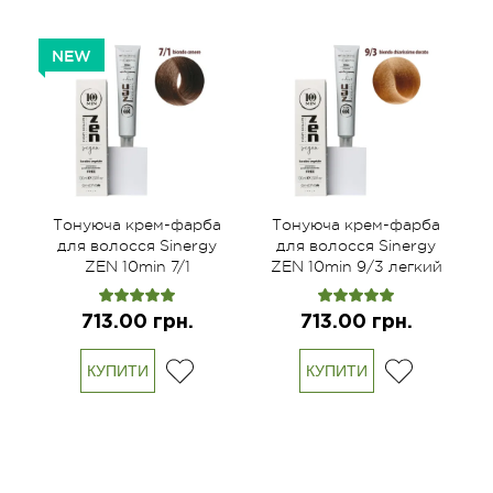
NEW
а
Тонуюча крем-фарба
Тонуюча крем-фарба
для волосся Sinergy
для волосся Sinergy
ZEN 10min 7/1
ZEN 10min 9/3 легкий
попелястий блонд,
золотистий блонд,
100мл
100мл
713.00 грн.
713.00 грн.
КУПИТИ
КУПИТИ