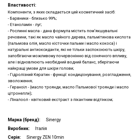
Властивості:
Компоненти, з яких складається цей косметичний засіб:
- Барвники - близько 99%;
- Етаноламін - луг;
- Рослинні масла - дана формула містить пом'якшувальні
речовини, такі як масло чайного дерева, пальмітинова кислота
(пальмова олія, масло кісточки пальми і масло кокоса) і
натуральні антиоксиданти, які не тільки заспокоюють шкіру,
запобігаючи можливому почервонінню від сонячного впливу,
але і відновлюють необхідний водний баланс, зберігаючи
найкращі умови для шкіри голови;
- Гідролізний Кератин - функції: кондиціонування, розгладження,
зволоження;
- Гераноіл - (масло троянди, масло Пальмової троянди і масло
цітронелли);
- Ліналоол - квітковий екстракт з пікантним відтінком;
Марка (бренд):
Sinergy
Виробник:
Італія
Серія:
Sinergy ZEN 10min