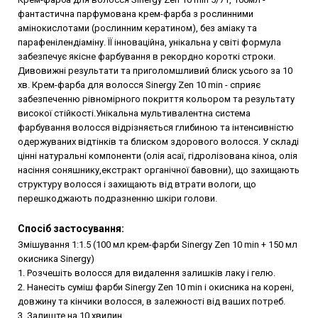
фантастична парфумована крем-фарба з рослинними
амінокислотами (рослинним кератином), без аміаку та
парафенілендіаміну. ЇЇ інноваційна, унікальна у світі формула
забезпечує якісне фарбування в рекордно короткі строки.
Дивовижні результати та приголомшливий блиск усього за 10
хв. Крем-фарба для волосся Sinergy Zen 10 min - сприяє
забезпеченню рівномірного покриття кольором та результату
високої стійкості.Унікальна мультивалентна система
фарбування волосся відрізняється глибиною та інтенсивністю
одержуваних відтінків та блиском здорового волосся. У складі
цінні натуральні компоненти (олія асаї, гідролізована кіноа, олія
насіння соняшнику,екстракт органічної бавовни), що захищають
структуру волосся і захищають від втрати вологи, що
перешкоджають подразненню шкіри голови.
Спосіб застосування:
Змішування 1:1.5 (100 мл крем-фарби Sinergy Zen 10 min + 150 мл
окисника Sinergy)
1. Розчешіть волосся для видалення залишків лаку і гелю.
2. Нанесіть суміш фарби Sinergy Zen 10 min і окисника на корені,
довжину та кінчики волосся, в залежності від ваших потреб.
3. Залиште на 10 хвилин.