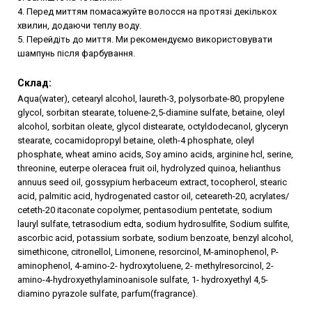
4. Перед миттям помасажуйте волосся на протязі декількох
хвилин, додаючи теплу воду.
5. Перейдіть до миття. Ми рекомендуємо використовувати
шампунь після фарбування.
ПІДБІР ІНДИВІДУАЛЬНОГО
Склад:
ДОГЛЯДУ
Aqua(water), cetearyl alcohol, laureth-3, polysorbate-80, propylene
glycol, sorbitan stearate, toluene-2,5-diamine sulfate, betaine, oleyl
alcohol, sorbitan oleate, glycol distearate, octyldodecanol, glyceryn
5 запитань від нашого трихолога - і твоє
stearate, cocamidopropyl betaine, oleth-4 phosphate, oleyl
волосся стане ідеальним
phosphate, wheat amino acids, Soy amino acids, arginine hcl, serine,
threonine, euterpe oleracea fruit oil, hydrolyzed quinoa, helianthus
annuus seed oil, gossypium herbaceum extract, tocopherol, stearic
acid, palmitic acid, hydrogenated castor oil, ceteareth-20, acrylates/
ПРОЙТИ ТЕСТ
ceteth-20 itaconate copolymer, pentasodium pentetate, sodium
lauryl sulfate, tetrasodium edta, sodium hydrosulfite, Sodium sulfite,
ascorbic acid, potassium sorbate, sodium benzoate, benzyl alcohol,
simethicone, citronellol, Limonene, resorcinol, M-aminophenol, P-
aminophenol, 4-amino-2- hydroxytoluene, 2- methylresorcinol, 2-
amino-4-hydroxyethylaminoanisole sulfate, 1- hydroxyethyl 4,5-
diamino pyrazole sulfate, parfum(fragrance).