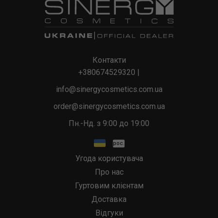
Безаміачна фарба для волосся ZEN відповідає якості. В
Безаміачні, Від 35 хв
можете легко оформити покупку Y5.
Антижовта серія. У нас для професіоналів є Інше.
Контакти
+380674529320
|
info@sinergycosmetics.com.ua
order@sinergycosmetics.com.ua
Пн.-Нд. з 9:00 до 19:00
рос.
Угода користувача
Про нас
Гуртовим клієнтам
Доставка
Відгуки