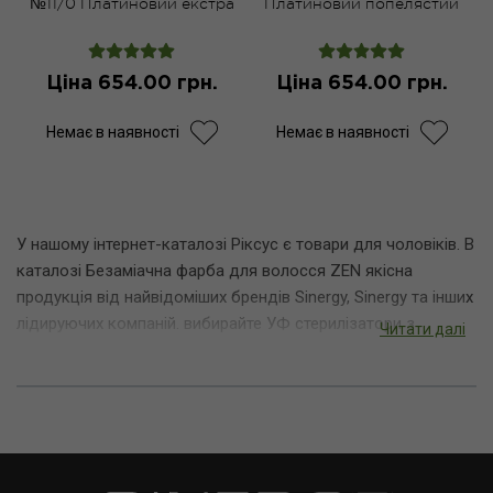
№11/0 Платиновий екстра
Платиновий попелястий
світло-русий 100 мл
екстра світло-русий 100
мл
Ціна 654.00 грн.
Ціна 654.00 грн.
Немає в наявності
Немає в наявності
У нашому інтернет-каталозі Ріксус є товари для чоловіків. В
каталозі Безаміачна фарба для волосся ZEN якісна
продукція від найвідоміших брендів Sinergy, Sinergy та інших
лідируючих компаній. вибирайте УФ стерилізатори з
Читати далі
вигодами. Швидко відправимо в Харків і в невеликі міста.
затребувані позиції Набір (шампунь+кондиціонер) для
щоденного використання B.iO Sinergy 2*250 мл, Крем-фарба
для волосся Sinergy №6/66 Насичений темно-червоний
русий 100 мл, Безаміачна крем-фарба для волосся Sinergy
№7/2 Фіолетовий блонд 100 мл. Кожен продукт серії