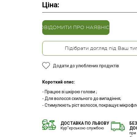
Ціна:
Серія для фарбованого волосся ZEN
Серія для фарбованого волосся ZEN
Серія для фарбованого волосся ZEN
Серія для фарбованого волосся ZEN
Серія для фарбованого волосся ZEN
Серія для фарбованого волосся ZEN
Y6. Серія для кучерявого волосся
Y6. Серія для кучерявого волосся
Y6. Серія для кучерявого волосся
Y6. Серія для кучерявого волосся
Y6. Серія для кучерявого волосся
Y6. Серія для кучерявого волосся
ПОВІДОМИТИ ПРО НАЯВНІСТЬ
Підібрати догляд під Ваш ти
Додати до улюблених продуктів
Короткий опис:
- Працює зі шкірою голови ;
- Для волосся схильного до випадіння;
- Стимулюють ріст волосся, покращує мікрофло
ДОСТАВКА ПО ЛЬВОВУ
БЕ
Кур"єрською службою
ДО
при