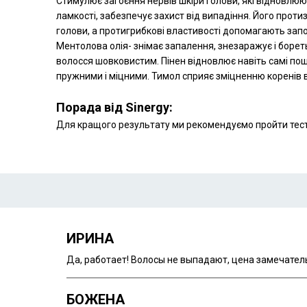
Стимулює загоєння нервів шкіри голови, які відновлюю
ламкості, забезпечує захист від випадіння. Його прот
голови, а протигрибкові властивості допомагають запоб
Ментолова олія- знімає запалення, знезаражує і бореть
волосся шовковистим. Пінен відновлює навіть самі п
пружними і міцними. Тимол сприяє зміцненню коренів в
П
Порада від Sinergy:
5 зап
Для кращого результату ми рекомендуємо пройти тест і
ИРИНА
Да, работает! Волосы не выпадают, цена замечатель
БОЖЕНА