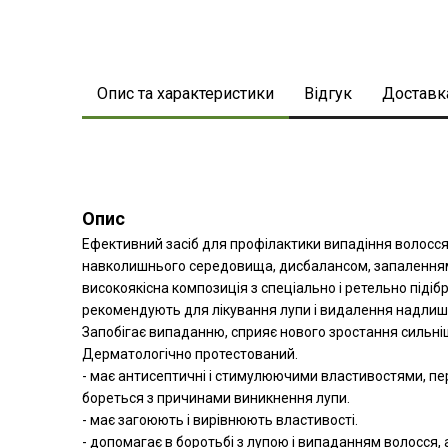
Біо хімічна завивка
Біо хімічна завивка
Біо хімічна завивка
Біо хімічна завивка
Біо хімічна завивка
Біо хімічна завивка
Технічні процедури Give back
Технічні процедури Give back
Технічні процедури Give back
Технічні процедури Give back
Технічні процедури Give back
Технічні процедури Give back
Технічні шампуні
Технічні шампуні
Технічні шампуні
Технічні шампуні
Технічні шампуні
Технічні шампуні
Опис та характеристики
Відгук
Доставк
Опис
Ефективний засіб для профілактики випадіння волосс
навколишнього середовища, дисбалансом, запаленням ш
високоякісна композиція з спеціально і ретельно піді
рекомендують для лікування лупи і видалення надлишків
Запобігає випаданню, сприяє нового зростання сильніших
Дерматологічно протестований.
- має антисептичні і стимулюючими властивостями, 
бореться з причинами виникнення лупи.
- має загоюють і вирівнюють властивості.
- допомагає в боротьбі з лупою і випаданням волосся