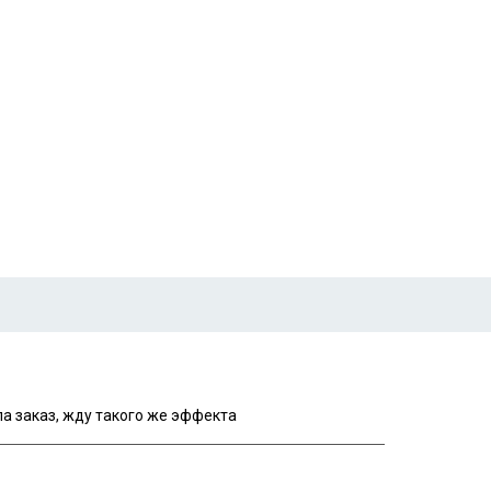
ДУ
альним
ла заказ, жду такого же эффекта