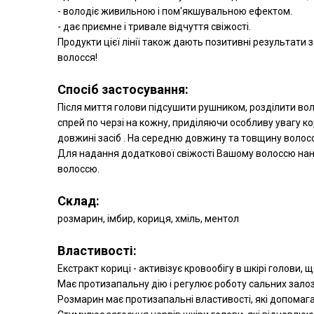
- володіє живильною і пом'якшувальною ефектом.
- дає приємне і тривале відчуття свіжості.
Продукти цієї лінії також дають позитивні результати 
волосся!
Спосіб застосування:
Після миття голови підсушити рушником, розділити воло
спрей по черзі на кожну, приділяючи особливу увагу к
довжині засіб . На середню довжину та товщину волосс
Для надання додаткової свіжості Вашому волоссю нане
волоссю.
Склад:
розмарин, імбир, кориця, хміль, ментол
Властивості:
Екстракт кориці - активізує кровообігу в шкірі голови,
Має протизапальну дію і регулює роботу сальних залоз
Розмарин має протизапальні властивості, які допомага