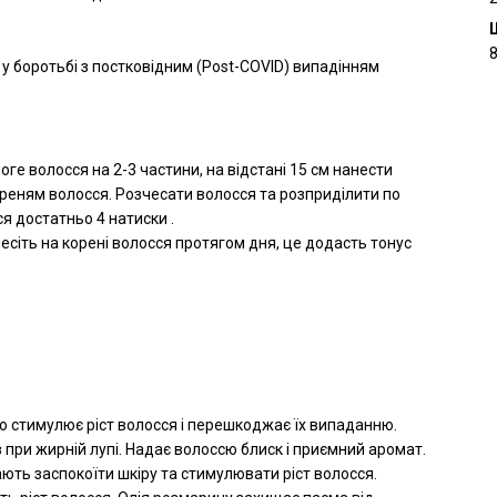
з у боротьбі з постковідним (Post-COVID) випадінням
ге волосся на 2-3 частини, на відстані 15 см нанести
ореням волосся. Розчесати волосся та розприділити по
я достатньо 4 натиски .
сіть на корені волосся протягом дня, це додасть тонус
 що стимулює ріст волосся і перешкоджає їх випаданню.
 при жирній лупі. Надає волоссю блиск і приємний аромат.
ють заспокоїти шкіру та стимулювати ріст волосся.