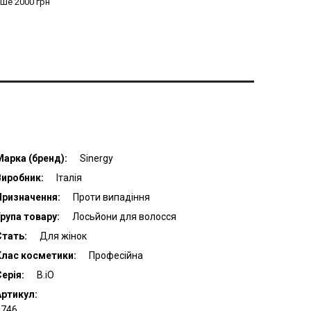
ьше 2000 грн
Марка (бренд):
Sinergy
Виробник:
Італія
Призначення:
Проти випадіння
рупа товару:
Лосьйони для волосся
Стать:
Для жінок
Клас косметики:
Професійна
ерія:
B.iO
Артикул:
2746