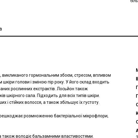
біл
а
я, викликаного гормональним збоєм, стресом, впливом
кіри голови і зміною пір року. У його склад входить
браних рослинних екстрактів. Лосьйон також
 шкірного сала. Підходить для всіх типів шкіри.
Г
 і стійких волосся, а також збільшує їх густоту.
перешкоджає розмноженню бактеріальної мікрофлори,
С
, а також володіє бальзамними властивостями.