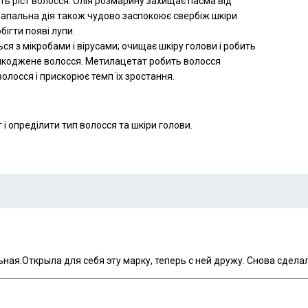
ть ріст волосся. Олія розмарину захищає пасма від
изапальна дія також чудово заспокоює свербіж шкіри
ігти появі лупи.
ся з мікробами і вірусами; очищає шкіру голови і робить
ошкоджене волосся. Метилацетат робить волосся
олосся і прискорює темп їх зростання.
ІДБІР ІНДИВІДУАЛЬНОГО ДОГЛЯ
итань від нашого трихолога - і твоє волосся стане іде
 опреділити тип волосся та шкіри голови.
ПРОЙТИ ТЕСТ
ная.Открыла для себя эту марку, теперь с ней дружу. Снова сдела