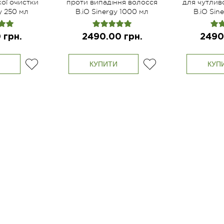
ої очистки
проти випадіння волосся
для чутлив
y 250 мл
B.iO Sinergy 1000 мл
B.iO Sin
 грн.
2490.00 грн.
2490
КУПИТИ
КУП