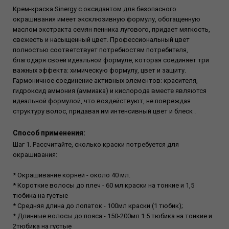
Крем-краска Sinergy с оксидантом для безопасного
окрашивания имеет эксклюзивную формулу, обогащенную
маслом экстракта семян пенника лугового, придает мягкость,
свежесть и насыщенный цвет. Профессиональный цвет
полностью соответствует потребностям потребителя,
благодаря своей идеальной формуле, которая соединяет три
важных эффекта: химическую формулу, цвет и защиту.
Гармоничное соединение активных элементов: красителя,
гидроксид аммония (аммиака) и кислорода вместе являются
идеальной формулой, что воздействуют, не повреждая
структуру волос, придавая им интенсивный цвет и блеск .
Способ применения:
Шаг 1. Рассчитайте, сколько краски потребуется для
окрашивания:
* Окрашивание корней - около 40 мл.
* Короткие волосы до плеч - 60 мл краски на тонкие и 1,5
тюбика на густые
* Средняя длина до лопаток - 100мл краски (1 тюбик);
* Длинные волосы до пояса - 150-200мл 1.5 тюбика на тонкие и
2тюбика на густые