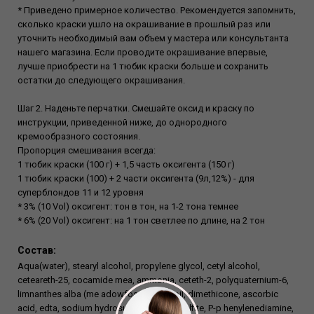
* Приведено примерное количество. Рекомендуется запомнить,
сколько краски ушло на окрашивание в прошлый раз или
уточнить необходимый вам объем у мастера или консультанта
нашего магазина. Если проводите окрашивание впервые,
лучше приобрести на 1 тюбик краски больше и сохранить
остатки до следующего окрашивания.
Шаг 2. Наденьте перчатки. Смешайте оксид и краску по
инструкции, приведенной ниже, до однородного
кремообразного состояния.
Пропорция смешивания всегда:
1 тюбик краски (100 г) + 1,5 часть оксигента (150 г)
1 тюбик краски (100) + 2 части оксигента (9л,12%) - для
суперблондов 11 и 12 уровня
* 3% (10 Vol) оксигент: тон в тон, на 1-2 тона темнее
* 6% (20 Vol) оксигент: на 1 тон светлее по длине, на 2 тон
Состав:
Aqua(water), stearyl alcohol, propylene glycol, cetyl alcohol,
ceteareth-25, cocamide mea, ammonia, ceteth-2, polyquaternium-6,
limnanthes alba (me adowfoam) seed oil, dimethicone, ascorbic
acid, edta, sodium hydrosulfite, sodium sulfite, P-p henylenediamine,