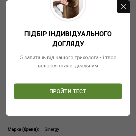
4- chlororesorcinol, M-aminophenol, 2-amino-4-
hydroxyethylaminoanisole sulfate, 2-me thylresorcinol,
parfum(fragrance), Alpha-isomethyl ionone, citronellol, eugenol,
geraniol, linalool.
ПІДБІР ІНДИВІДУАЛЬНОГО
Властивості:
Основа состоит из комплекса косметических препаратов,
ДОГЛЯДУ
тщательно отобранных, среди которых пенник луговой,
который обеспечивает мягкость, свежесть и насыщенность
5 запитань від нашого трихолога - і твоє
цвета, а также Полиакватемиум-6 – катионный полимер,
волосся стане ідеальним
играющий существенную роль, дополняя обробку, защищая
волос, придавая силу и блеск. Комплекс кондиционирующих
веществ, которые составляют основу и являют собой 90%
крем-краски Sinergy Color.
ПРОЙТИ ТЕСТ
Порада від Sinergy:
Для лучшего результата мы рекомендуем пройти тест и
определить тип волос и кожи головы.
Марка (бренд):
Sinergy