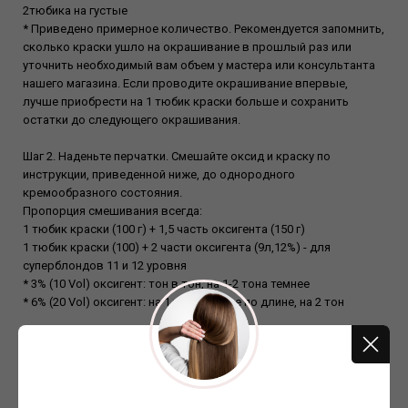
2тюбика на густые
* Приведено примерное количество. Рекомендуется запомнить,
сколько краски ушло на окрашивание в прошлый раз или
уточнить необходимый вам объем у мастера или консультанта
нашего магазина. Если проводите окрашивание впервые,
лучше приобрести на 1 тюбик краски больше и сохранить
остатки до следующего окрашивания.
Шаг 2. Наденьте перчатки. Смешайте оксид и краску по
инструкции, приведенной ниже, до однородного
кремообразного состояния.
Пропорция смешивания всегда:
1 тюбик краски (100 г) + 1,5 часть оксигента (150 г)
1 тюбик краски (100) + 2 части оксигента (9л,12%) - для
суперблондов 11 и 12 уровня
* 3% (10 Vol) оксигент: тон в тон, на 1-2 тона темнее
* 6% (20 Vol) оксигент: на 1 тон светлее по длине, на 2 тон
Состав:
Aqua(water), stearyl alcohol, propylene glycol, cetyl alcohol,
ceteareth-25, cocamide mea, ammonia, ceteth-2, polyquaternium-6,
limnanthes alba (me adowfoam) seed oil, dimethicone, ascorbic