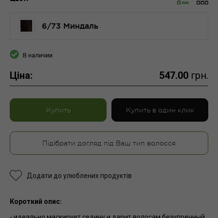
6/73 Миндаль
В наличии
Ціна:
547.00
грн.
Купить
Купить в один клик
Підібрати догляд під Ваш тип волосся
Додати до улюблених продуктів
Короткий опис:
- идеально маскирует седину и дарит волосам безупречный