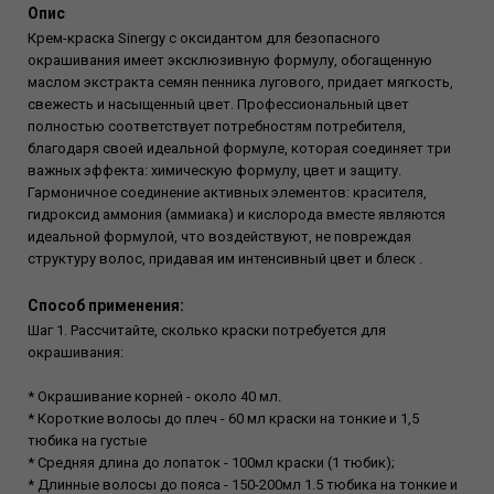
Опис
Крем-краска Sinergy с оксидантом для безопасного
окрашивания имеет эксклюзивную формулу, обогащенную
маслом экстракта семян пенника лугового, придает мягкость,
свежесть и насыщенный цвет. Профессиональный цвет
полностью соответствует потребностям потребителя,
благодаря своей идеальной формуле, которая соединяет три
важных эффекта: химическую формулу, цвет и защиту.
Гармоничное соединение активных элементов: красителя,
гидроксид аммония (аммиака) и кислорода вместе являются
идеальной формулой, что воздействуют, не повреждая
структуру волос, придавая им интенсивный цвет и блеск .
Способ применения:
Шаг 1. Рассчитайте, сколько краски потребуется для
окрашивания:
* Окрашивание корней - около 40 мл.
* Короткие волосы до плеч - 60 мл краски на тонкие и 1,5
тюбика на густые
* Средняя длина до лопаток - 100мл краски (1 тюбик);
* Длинные волосы до пояса - 150-200мл 1.5 тюбика на тонкие и