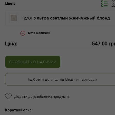
Цвет:
12/81 Ультра светлый жемчужный блонд
Нет в наличии
Ціна:
547.00
гр
СООБЩИТЬ О НАЛИЧИИ
Підібрати догляд під Ваш тип волосся
Додати до улюблених продуктів
Короткий опис: