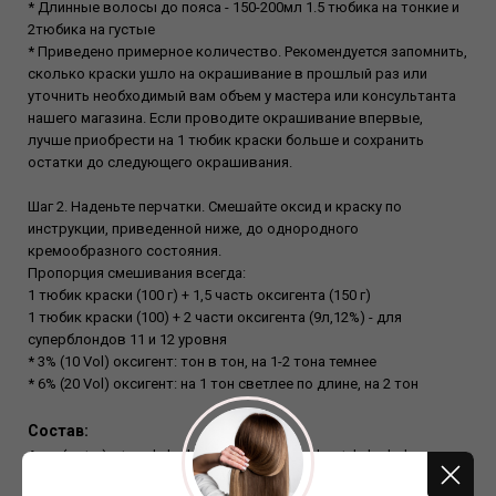
* Длинные волосы до пояса - 150-200мл 1.5 тюбика на тонкие и
2тюбика на густые
* Приведено примерное количество. Рекомендуется запомнить,
сколько краски ушло на окрашивание в прошлый раз или
уточнить необходимый вам объем у мастера или консультанта
нашего магазина. Если проводите окрашивание впервые,
лучше приобрести на 1 тюбик краски больше и сохранить
остатки до следующего окрашивания.
Шаг 2. Наденьте перчатки. Смешайте оксид и краску по
инструкции, приведенной ниже, до однородного
кремообразного состояния.
Пропорция смешивания всегда:
1 тюбик краски (100 г) + 1,5 часть оксигента (150 г)
1 тюбик краски (100) + 2 части оксигента (9л,12%) - для
суперблондов 11 и 12 уровня
* 3% (10 Vol) оксигент: тон в тон, на 1-2 тона темнее
* 6% (20 Vol) оксигент: на 1 тон светлее по длине, на 2 тон
Состав:
Aqua(water), stearyl alcohol, propylene glycol, cetyl alcohol,
ceteareth-25, cocamide mea, ammonia, ceteth-2, polyquaternium-6,