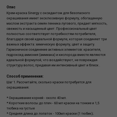
Опис
Крем-краска Sinergy с оксидантом для безопасного
окрашивания имеет эксклюзивную формулу, обогащенную
маслом экстракта семян пенника лугового, придает мягкость,
свежесть и насыщенный цвет. Профессиональный цвет
полностью соответствует потребностям потребителя,
благодаря своей идеальной формуле, которая соединяет три
важных эффекта: химическую формулу, цвет и защиту.
Гармоничное соединение активных элементов: красителя,
гидроксид аммония (аммиака) и кислорода вместе являются
идеальной формулой, что воздействуют, не повреждая
структуру волос, придавая им интенсивный цвет и блеск .
Способ применения:
Шаг 1. Рассчитайте, сколько краски потребуется для
окрашивания:
* Окрашивание корней - около 40 мл.
* Короткие волосы до плеч - 60 мл краски на тонкие и 1,5
тюбика на густые
* Средняя длина до лопаток - 100мл краски (1 тюбик);