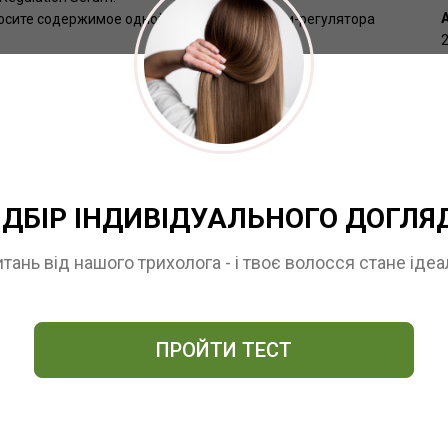
осите содержимое одной ампулы сыворотки-регулятора
тку-регулятор Regulation Serum на кожу головы, не
ю наносите содержимое одной ампулы сыворотки-
ывшее волосы шампунем-регулятором Sinergy Regulation
ІДБІР ІНДИВІДУАЛЬНОГО ДОГЛЯ
G-7 glyceryl cocoate, Citrus medica limonum (Lemon) fruit
итань від нашого трихолога - і твоє волосся стане іде
gare (Wheat) germ protein, Cocamidopropyl betaine, Benzyl
fum [Fragrance], Ethylhexylglycerin, Alcohol denat., Sodium
ПРОЙТИ ТЕСТ
териальное действие. Благодаря своим очистительным и
 головы и улучшает ее состояние;
для самой чувствительной кожи головы. Питает,