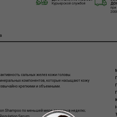
Курьерской службой
ДО
при
200
а
 активность сальных желез кожи головы.
минеральных компонентов, которые насыщают кожу
Г
резвычайно крепкими и объемными.
Н
tion Shampoo по меньшей мере дважды в неделю;
Regulation Serum.