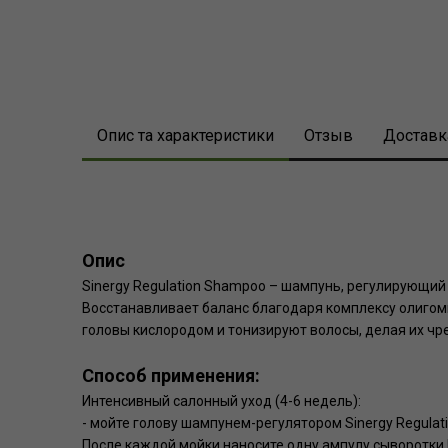
Био химическая завивка
Био химическая завивка
Био химическая завивка
Био химическая завивка
Био химическая завивка
Био химическая завивка
Технічнеские процедуры Give back
Технічнеские процедуры Give back
Технічнеские процедуры Give back
Технічнеские процедуры Give back
Технічнеские процедуры Give back
Технічнеские процедуры Give back
Технические шампуни
Технические шампуни
Технические шампуни
Технические шампуни
Технические шампуни
Технические шампуни
Опис та характеристики
Отзыв
Доставк
Опис
Sinergy Regulation Shampoo – шампунь, регулирующий
Восстанавливает баланс благодаря комплексу олиго
головы кислородом и тонизируют волосы, делая их ч
Способ применения:
Интенсивный салонный уход (4-6 недель):
- мойте голову шампунем-регулятором Sinergy Regula
После каждой мойки наносите одну ампулу сыворотки 