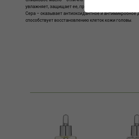
увлажняет, защищает ее, придает мягкость и блеск, в
Сера – оказывает антиоксидантное и антимикробное 
способствует восстановлению клеток кожи головы.