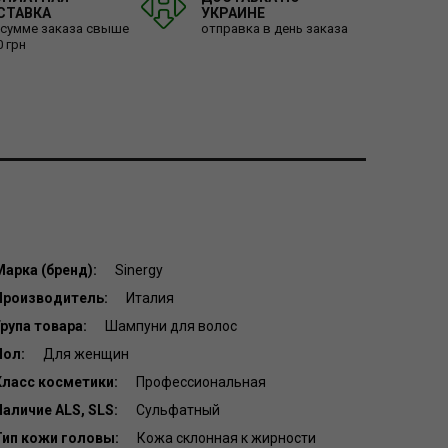
СТАВКА
УКРАИНЕ
 сумме заказа свыше
отправка в день заказа
0 грн
Марка (бренд):
Sinergy
Производитель:
Италия
рупа товара:
Шампуни для волос
Пол:
Для женщин
Класс косметики:
Профессиональная
аличие АLS, SLS:
Сульфатный
Тип кожи головы:
Кожа склонная к жирности