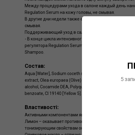
Между процедурами ухода в салоне каждый день нан
Regulation Serum на кожу головы, не смывая.
В другие дни недели также ежедневно наносите сыворо
смывая.
Поддерживающий уход в салоне или дома:
- В конце цикла интенсивного ухода дважды в недел
регулятора Regulation Serum, на предварительно вым
Shampoo.
П
Состав:
Aqua [Water], Sodium coceth sulfate, Sodium chloride, PE
5 зап
extract, Olea europaea (Olive) leaf extract, Triticum vul
alcohol, Cocamide DEA, Polyquaternium-7, Citric acid, Par
benzoate, CI 19140 [Yellow 5].
Властивості:
Активными компонентами являются:
Лимон – оказывает противовоспалительное и антибак
тонизирующим свойствам он успокаивает жирную кожу
Оливковое масло – отлично подходит для всех, даже 