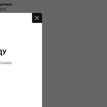
Артикул:
2210
Штрихкод:
8033745722106
ДУ
альним