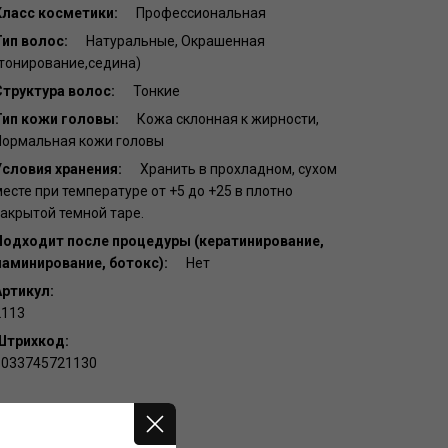
Класс косметики:
Профессиональная
Тип волос:
Натуральные, Окрашенная
тонирование,седина)
Структура волос:
Тонкие
Тип кожи головы:
Кожа склонная к жирности,
Нормальная кожи головы
Условия хранения:
Хранить в прохладном, сухом
есте при температуре от +5 до +25 в плотно
акрытой темной таре.
Подходит после процедуры (кератинирование,
ламинирование, ботокс):
Нет
Артикул:
2113
Штрихкод:
8033745721130