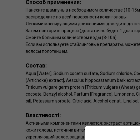
Способ применения:
Нанесите шампунь в необходимом количестве (10-15мл
распределите по всей поверхности кожи головы.
Легкими массирующими движениями, доведите до пеноо
Затем повторите процесс (достаточно будет 1 дозатор
Смойте большим количеством воды (8-10л).
Если вы используете стайлинговые препараты, можете
волосы полотенцем.
Состав:
Aqua [Water], Sodium coceth sulfate, Sodium chloride, C
(Artichoke) extract], Aesculus hippocastanum bark extrac
Triticum vulgare germ protein [Triticum vulgare (Wheat) g
cocoate, Benzyl alcohol, Parfum [Fragrance], Limonene, Cit
oil], Potassium sorbate, Citric acid, Alcohol denat., Linaloo
Властивості:
Активными компонентами являются: экстракт артишок
кожи головы, источник витаминов А, В, С, фосфора и д
укрепляющий волос, защищает от солнца, сбалансируе