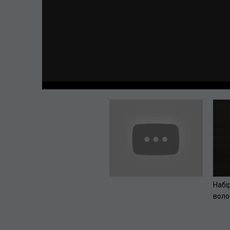
Набі
волос