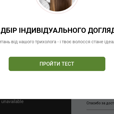
ВІДГУКИ
ІДБІР ІНДИВІДУАЛЬНОГО ДОГЛЯ
МИРА
итань від нашого трихолога - і твоє волосся стане іде
Подошёл и реаль
Сильно выпали 
мышиный хвостик
ПРОЙТИ ТЕСТ
Спасибо за дост
МИРА
Подошёл и реаль
Сильно выпали 
мышиный хвостик
Спасибо за дост