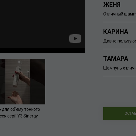
ЖЕНЯ
Отличный шампу
КАРИНА
Давно пользуюс
ТАМАРА
Шампунь отличн
р для об'єму тонкого
ОСТА
ся серії Y3 Sinergy