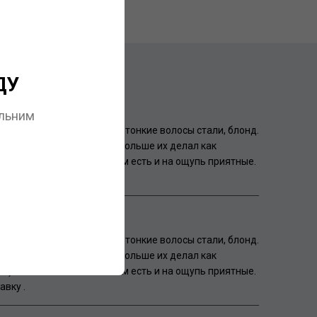
ДУ
альним
но делает объем , у меня тонкие волосы стали, блонд.
и мой шампунь прям ещё больше их делал как
) а этот отлично . И объем есть и на ощупь приятные.
авку .
но делает объем , у меня тонкие волосы стали, блонд.
и мой шампунь прям ещё больше их делал как
) а этот отлично . И объем есть и на ощупь приятные.
авку .