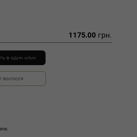
1175.00
грн.
ть в один клик
п волосся
ала;