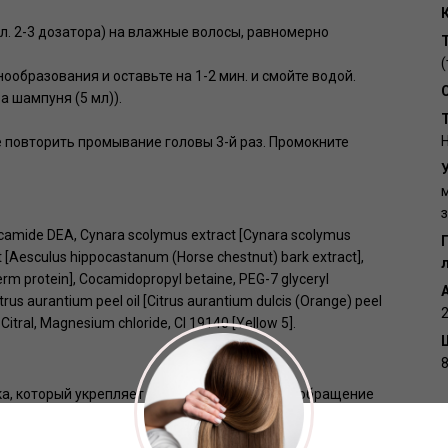
. 2-3 дозатора) на влажные волосы, равномерно
(
бразования и оставьте на 1-2 мин. и смойте водой.
а шампуня (5 мл)).
 повторить промывание головы 3-й раз. Промокните
м
з
ocamide DEA, Cynara scolymus extract [Cynara scolymus
t [Aesculus hippocastanum (Horse chestnut) bark extract],
erm protein], Cocamidopropyl betaine, PEG-7 glyceryl
rus aurantium peel oil [Citrus aurantium dulcis (Orange) peel
l, Citral, Magnesium chloride, CI 19140 [Yellow 5].
а, который укрепляет корни, улучшает кровообращение
ругих минералов; экстракт конского каштана,
т состояние кожи головы.