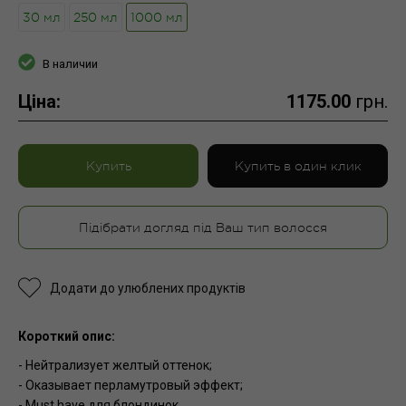
30 мл
250 мл
1000 мл
В наличии
Ціна:
1175.00
грн.
Купить
Купить в один клик
Підібрати догляд під Ваш тип волосся
Додати до улюблених продуктів
Короткий опис:
- Нейтрализует желтый оттенок;
- Оказывает перламутровый эффект;
- Must have для блондинок