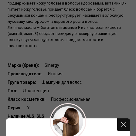
поддерживает кожу головы и волосы здоровыми, витамин В -
питает кожу головы, придает блеск волосам и борется с
секущимися концами, реструктурирует, насыщает волосяную
луковицу кислородом. здорового роста волос.
Льняное масло – богатая витамином F и линолевая кислота
(омега6, омега3) создает невидимую нежирную защитную
пленку окутывающую волосы, придает мягкости и
шелковистости.
Марка (бренд):
Sinergy
Производитель:
Италия
Група товара:
Шампуни для волос
Пол:
Для женщин
Класс косметики:
Профессиональная
Серия:
Y
Наличие АLS, SLS:
Сульфатный
Назначение средства для волос:
Закрепление цвета
Артикул: