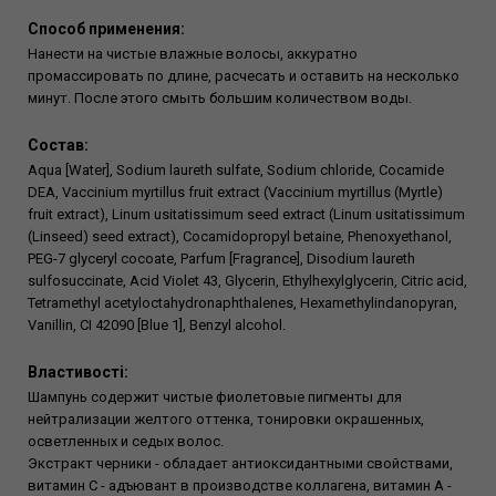
Способ применения:
Нанести на чистые влажные волосы, аккуратно
промассировать по длине, расчесать и оставить на несколько
минут. После этого смыть большим количеством воды.
Состав:
Aqua [Water], Sodium laureth sulfate, Sodium chloride, Cocamide
DEA, Vaccinium myrtillus fruit extract (Vaccinium myrtillus (Myrtle)
fruit extract), Linum usitatissimum seed extract (Linum usitatissimum
(Linseed) seed extract), Cocamidopropyl betaine, Phenoxyethanol,
PEG-7 glyceryl cocoate, Parfum [Fragrance], Disodium laureth
sulfosuccinate, Acid Violet 43, Glycerin, Ethylhexylglycerin, Citric acid,
Tetramethyl acetyloctahydronaphthalenes, Hexamethylindanopyran,
Vanillin, CI 42090 [Blue 1], Benzyl alcohol.
Властивості:
Шампунь содержит чистые фиолетовые пигменты для
нейтрализации желтого оттенка, тонировки окрашенных,
осветленных и седых волос.
Экстракт черники - обладает антиоксидантными свойствами,
витамин С - адъювант в производстве коллагена, витамин А -