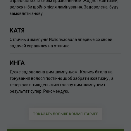
справляється із своїм призначенням. Жодної жовтизни,
волося ніби щойно після ламінування. Задоволена, буду
замовляти знову.
КАТЯ
Отличный шампунь! Использовала впервые,со своей
задачей справился на отлично.
ИНГА
Дуже задоволена цим шампуньом . Колись бігала на
тонування волося постійно ,щоб забрати жовтизну , а
тепер раз в тиждень мию голову цим шампунем і
результат супер .Рекомендую.
ПОКАЗАТЬ БОЛЬШЕ КОММЕНТАРИЕВ