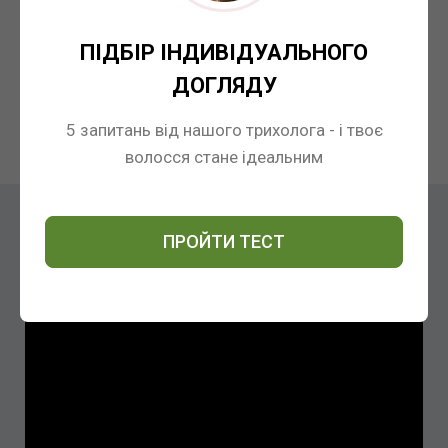
2171
Штрихкод:
ПІДБІР ІНДИВІДУАЛЬНОГО
8033745721710
ДОГЛЯДУ
5 запитань від нашого трихолога - і твоє
Відгуки
волосся стане ідеальним
ВІДГУКИ
ПРОЙТИ ТЕСТ