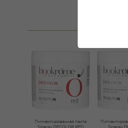
Пигментированная паста
Пигментиров
Sinergy DECOLOR RED
Sinergy 