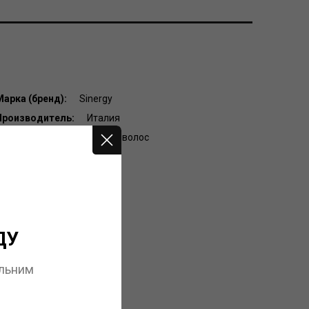
Марка (бренд):
Sinergy
Производитель:
Италия
рупа товара:
Пасты для волос
Пол:
Для женщин
Артикул:
2350
Штрихкод:
8033745723509
ДУ
альним