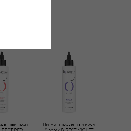
ованный крем
Пигментированный крем
DIRECT RED
Sinergy DIRECT VIOLET