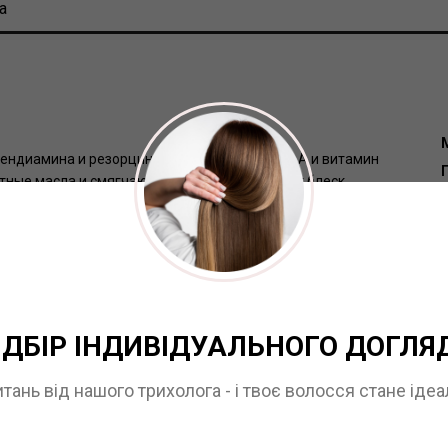
а
лендиамина и резорцина. Содержит витамин А и витамин
итные масла и смягчающие средства. Придает блеск.
Г
и определить тип волос и кожи головы.
ІДБІР ІНДИВІДУАЛЬНОГО ДОГЛЯ
итань від нашого трихолога - і твоє волосся стане іде
ОСТАВИТЬ ОТЗЫВ