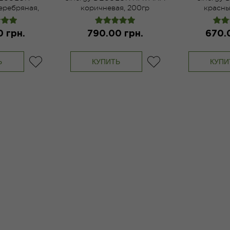
еребряная,
коричневая, 200гр
красны
гр
 грн.
790.00 грн.
670.
Ь
КУПИТЬ
КУПИ