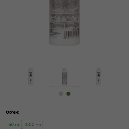
1
2
Об'єм:
150 мл
1000 мл