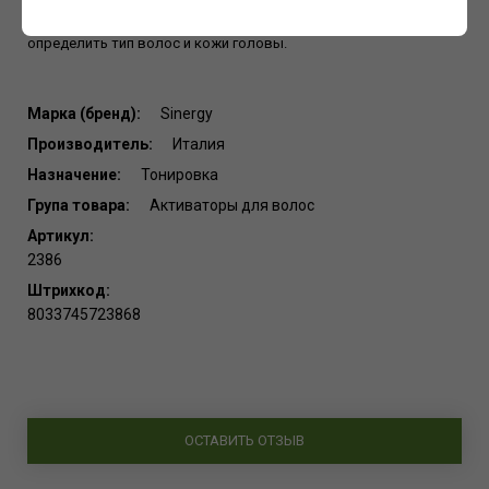
Для лучшего результата мы рекомендуем пройти тест и
определить тип волос и кожи головы.
Марка (бренд):
Sinergy
Производитель:
Италия
Назначение:
Тонировка
Група товара:
Активаторы для волос
Артикул:
2386
Штрихкод:
8033745723868
ОСТАВИТЬ ОТЗЫВ