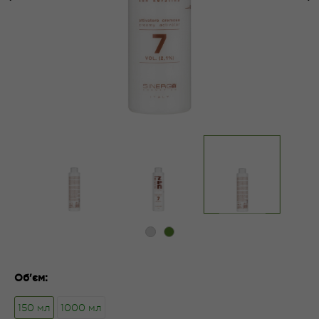
1
2
Об'єм:
150 мл
1000 мл