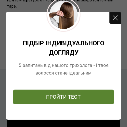
при температуре от +5 до +25 в плотно закрытой темной
таре.
Артикул:
2114
Штрихкод:
8033745721147
ПІДБІР ІНДИВІДУАЛЬНОГО
ДОГЛЯДУ
Відгуки
5 запитань від нашого трихолога - і твоє
волосся стане ідеальним
ВІДГУКИ
ПРОЙТИ ТЕСТ