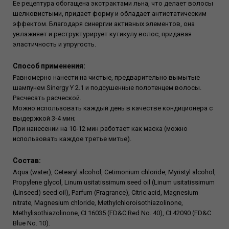
Ее рецептура обогащена экстрактами льна, что делает волосы
шелковистыми, придает форму и обладает антистатическим
эффектом. Благодаря синергии активных элементов, она
увлажняет и реструктурирует кутикулу волос, придавая
эластичность и упругость.
Способ применения:
Равномерно нанести на чистые, предварительно вымытые
шампунем Sinergy Y 2.1 и подсушенные полотенцем волосы.
Расчесать расческой.
Можно использовать каждый день в качестве кондиционера с
выдержкой 3-4 мин;
При нанесении на 10-12 мин работает как маска (можно
использовать каждое третье митье).
Состав:
Aqua (water), Cetearyl alcohol, Cetimonium chloride, Myristyl alcohol,
Propylene glycol, Linum usitatissimum seed oil (Linum usitatissimum
(Linseed) seed oil), Parfum (Fragrance), Citric acid, Magnesium
nitrate, Magnesium chloride, Methylchloroisothiazolinone,
Methylisothiazolinone, CI 16035 (FD&C Red No. 40), CI 42090 (FD&C
Blue No. 10).