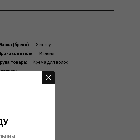
Марка (бренд):
Sinergy
Производитель:
Италия
рупа товара:
Крема для волос
Артикул:
2109
Штрихкод:
8033745721093
ДУ
альним