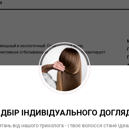
а
 мощный и экологичный. Смягчающий крем,
ффективное отбеливающие действие крема гарантирует
Г
Ammonium Persulfate, Sodium Metasilicate, Petrolatum,
Sodium Stearate, Titanium Dioxide, Hydroxyethicellulose,
orn) Gluten Protein, Hydrogenated Castor Oil, Cera
auryl Sulfate, Dimethicone
ІДБІР ІНДИВІДУАЛЬНОГО ДОГЛЯ
и определить тип волос и кожи головы.
итань від нашого трихолога - і твоє волосся стане іде