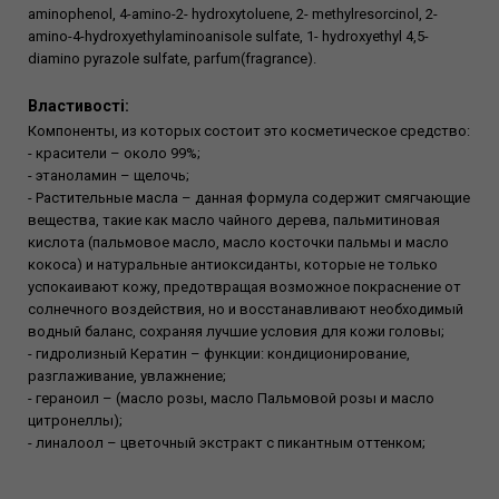
aminophenol, 4-amino-2- hydroxytoluene, 2- methylresorcinol, 2-
amino-4-hydroxyethylaminoanisole sulfate, 1- hydroxyethyl 4,5-
diamino pyrazole sulfate, parfum(fragrance).
Властивості:
Компоненты, из которых состоит это косметическое средство:
- красители – около 99%;
- этаноламин – щелочь;
- Растительные масла – данная формула содержит смягчающие
вещества, такие как масло чайного дерева, пальмитиновая
кислота (пальмовое масло, масло косточки пальмы и масло
кокоса) и натуральные антиоксиданты, которые не только
успокаивают кожу, предотвращая возможное покраснение от
солнечного воздействия, но и восстанавливают необходимый
водный баланс, сохраняя лучшие условия для кожи головы;
- гидролизный Кератин – функции: кондиционирование,
разглаживание, увлажнение;
- гераноил – (масло розы, масло Пальмовой розы и масло
цитронеллы);
- линалоол – цветочный экстракт с пикантным оттенком;