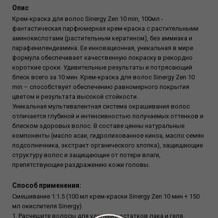
Опис
Крем-краска для волос Sinergy Zen 10 min, 100мл -
фантастическая парфюмерная крем-краска с растительными
аминокислотами (растительным кератином), без аммиака и
парафенилендиамина. Ее инновационная, уникальная в мире
формула обеспечивает качественную покраску в рекордно
короткие сроки. Удивительные результаты и потрясающий
блеск всего за 10 мин. Крем-краска для волос Sinergy Zen 10
min – способствует обеспечению равномерного покрытия
цветом и результата высокой стойкости.
Уникальная мультивалентная система окрашивания волос
отличается глубиной и интенсивностью получаемых оттенков и
блеском здоровых волос. В составе ценны натуральные
компоненты (масло асаи, гидролизованное киноа, масло семян
подсолнечника, экстракт органического хлопка), защищающие
структуру волос и защищающие от потери влаги,
препятствующие раздражению кожи головы.
Способ применения:
Смешивание 1:1.5 (100 мл крем-краски Sinergy Zen 10 мин + 150
мл окислителя Sinergy)
1. Расчешите волосы для удаления остатков лака и геля.