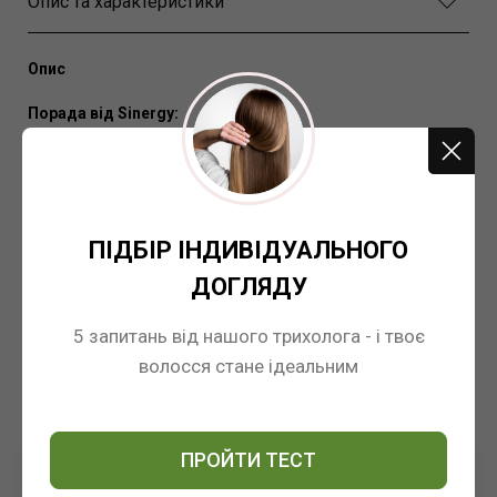
Опис та характеристики
Опис
Порада від Sinergy:
Для лучшего результата мы рекомендуем пройти тест и
определить тип волос и кожи головы.
Марка (бренд):
Sinergy
ПІДБІР ІНДИВІДУАЛЬНОГО
Производитель:
Италия
ДОГЛЯДУ
Група товара:
Трихоскоп
Артикул:
5 запитань від нашого трихолога - і твоє
12046
волосся стане ідеальним
ПРОЙТИ ТЕСТ
ОСТАВИТЬ ОТЗЫВ