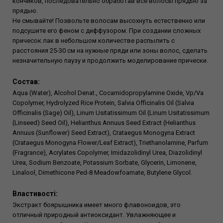
кончиков, последовательно обработав все волосы прядью за
прядью.
Не смывайте! Позвольте волосам высохнуть естественно или
подсушите его феном с диффузором. При создании сложных
причесок лак в небольшом количестве распылить с
расстояния 25-30 см на нужные пряди или зоны волос, сделать
незначительную паузу и продолжить моделирование прически.
Состав:
Aqua (Water), Alcohol Denat., Cocamidopropylamine Oxide, Vp/Va
Copolymer, Hydrolyzed Rice Protein, Salvia Officinalis Oil (Salvia
Officinalis (Sage) Oil), Linum Usitatissimum Oil (Linum Usitatissimum
(Linseed) Seed Oil), Helianthus Annuus Seed Extract (Helianthus
Annuus (Sunflower) Seed Extract), Crataegus Monogyna Extract
(Crataegus Monogyna Flower/Leaf Extract), Triethanolamine, Parfum
(Fragrance), Acrylates Copolymer, Imidazolidinyl Urea, Diazolidinyl
Urea, Sodium Benzoate, Potassium Sorbate, Glycerin, Limonene,
Linalool, Dimethicone Ped-8 Meadowfoamate, Butylene Glycol.
Властивості:
Экстракт боярышника имеет много флавоноидов, это
отличный природный антиоксидант. Увлажняющее и