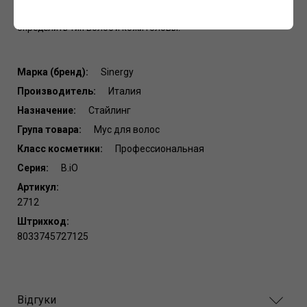
Для лучшего результата мы рекомендуем пройти тест и
определить тип волос и кожи головы.
Марка (бренд):
Sinergy
Производитель:
Италия
Назначение:
Стайлинг
Група товара:
Мус для волос
Класс косметики:
Профессиональная
Серия:
B.iO
Артикул:
2712
Штрихкод:
8033745727125
Відгуки