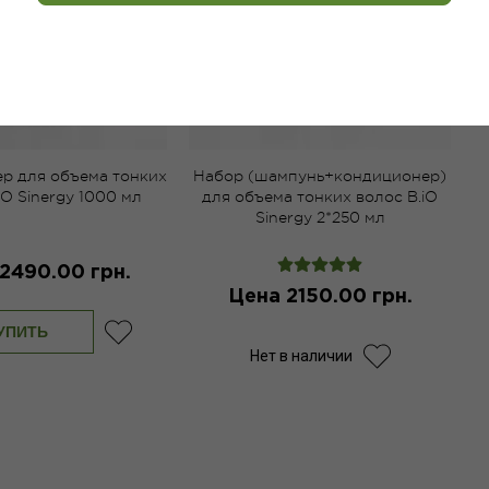
р для объема тонких
Набор (шампунь+кондиционер)
iO Sinergy 1000 мл
для объема тонких волос B.iO
Sinergy 2*250 мл
2490.00 грн.
Цена 2150.00 грн.
УПИТЬ
Нет в наличии