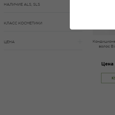
НАЛИЧИЕ АLS, SLS
КЛАСС КОСМЕТИКИ
Кондиционе
ЦЕНА
волос B.
Цена 
К