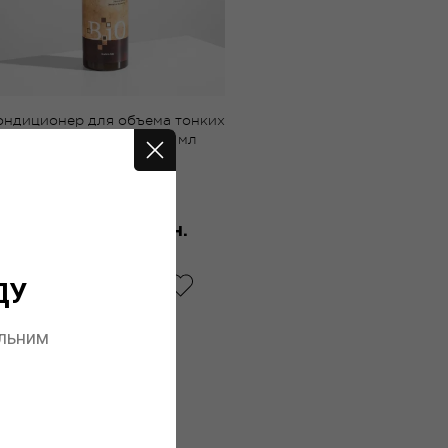
ондиционер для объема тонких
волос B.iO Sinergy 250 мл
Цена 1150.00 грн.
ДУ
КУПИТЬ
альним